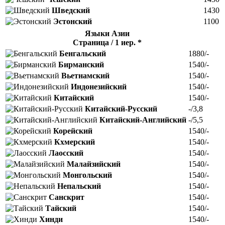
Шведский
1430
Эстонский
1100
Языки Азии
Страница / 1 иер. *
Бенгальский
1880/-
Бирманский
1540/-
Вьетнамский
1540/-
Индонезийский
1540/-
Китайский
1540/-
Китайский-Русский
-/3,8
Китайский-Английский
-/5,5
Корейский
1540/-
Кхмерский
1540/-
Лаосский
1540/-
Малайзийский
1540/-
Монгольский
1540/-
Непальский
1540/-
Санскрит
1540/-
Тайский
1540/-
Хинди
1540/-