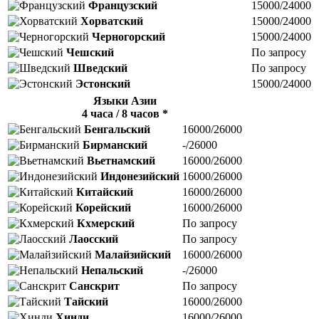
Французский
15000/24000
Хорватский
15000/24000
Черногорский
15000/24000
Чешский
По запросу
Шведский
По запросу
Эстонский
15000/24000
Языки Азии
4 часа / 8 часов *
Бенгальский
16000/26000
Бирманский
-/26000
Вьетнамский
16000/26000
Индонезийский
16000/26000
Китайский
16000/26000
Корейский
16000/26000
Кхмерский
По запросу
Лаосский
По запросу
Малайзийский
16000/26000
Непальский
-/26000
Санскрит
По запросу
Тайский
16000/26000
Хинди
16000/26000