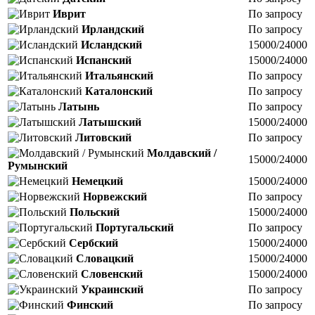
Иврит
По запросу
Ирландский
По запросу
Исландский
15000/24000
Испанский
15000/24000
Итальянский
По запросу
Каталонский
По запросу
Латынь
По запросу
Латышский
15000/24000
Литовский
По запросу
Молдавский /
15000/24000
Румынский
Немецкий
15000/24000
Норвежский
По запросу
Польский
15000/24000
Португальский
По запросу
Сербский
15000/24000
Словацкий
15000/24000
Словенский
15000/24000
Украинский
По запросу
Финский
По запросу