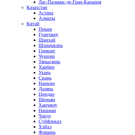
Лас-Пальмас-де-Гран-Канария
Казахстан
Астана
Алматы
Китай
Пекин
Гуанчжоу
Шанхай
Шэньчжэнь
Гонконг
Чунцин
Тяньцзинь
Харбин
Ухань
Сиань
Нанкин
Далянь
Циндао
Шеньян
Ханчжоу
Наньчан
Чэнду
Суйфэньхэ
Хэйхэ
Фошань