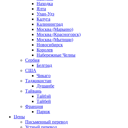
Находка
Ялта
Улан-Удэ
Калуга
Калининград
Москва (Марьино)
Москва (Красногорск)
Москва (Мытищи)
Новосибирск
Королев
Набережные Челны
Сербия
Белград
США
Чикаго
Таджикистан
Душанбе
Тайвань
Тайбэй
Тайбей
Франция
Париж
Цены
Письменный перевод
Устный перевод