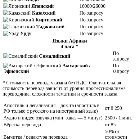
Японский
16000/26000
Казахский
По запросу
Киргизский
По запросу
Таджикский
По запросу
Урду
По запросу
Языки Африки
4 часа *
По
Сомалийский
запросу
Амхарский /
По
Эфиопский
запросу
* Стоимость перевода указана без НДС. Окончательная
стоимость перевода зависит от уровня профессионализма
переводчика, сложности тематики и срочности заказа.
Апостиль и легализация 1 док-та (апостиль в
от 8 250
РФ только с русского на иностранный язык)
Аудио и видео озвучка (мин. заказ — 5 минут)
2500
/ 1 мин.
Вёрстка перевода
от 85
50% от
Вычитка / редактура перевода
стоимости