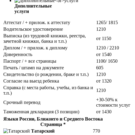
Дополнительные
услуги
Аттестат / + прилож. к аттестату
1265/ 1815
Водительское удостоверение
1210
Выписка (из трудовой книжки, реестра,
от 1150
зачетной книжки, банка и т.п.)
Диплом / + прилож. к диплому
1210 / 2210
Доверенность
от 1540
Паспорт / + все страницы
1100/ 1650
Печать / штамп на документе
605
Свидетельство (о рождении, браке и т.п.)
1210
Согласие на выезд ребенка
от 1320
Справка (с места работы, учебы, из банка и
1210
т.п.)
+30-50% к
Срочный перевод
стоимости услуг
Таможенная декларация (3 позиции)
от 1430
Языки России, Ближнего и Среднего Востока
Страница *
Татарский
770