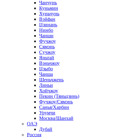
Чанчунь
Куньмин
Хуньчунь
Вэйфан
Цзинань
Нинбо
Чанши
Фучжоу
Сямэнь
Сучжоу
Яньтай
Вэньчжоу
Цзыбо
Чанша
Шеньчжень
Линьи
Хойчжоу
Пекин (Тяньцзинь)
Фучжоу/Сямэнь
Санья/Харбин
Урумчи
Москва/Шанхай
ОАЭ
Дубай
Россия