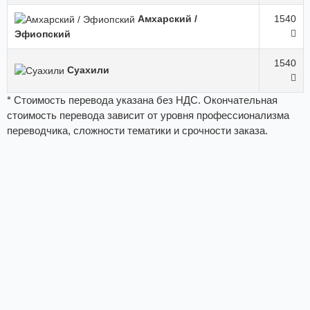
Амхарский /
1540
Эфиопский
1540
Суахили
* Стоимость перевода указана без НДС. Окончательная
стоимость перевода зависит от уровня профессионализма
переводчика, сложности тематики и срочности заказа.
Последовательный перевод
: Перевод на выставках;
технический перевод (пуско-наладка оборудования);
перевод у нотариуса, в суде; бизнес-перевод; медицинские
переводы; перевод по телефону; сопровождение.
Последовательный перевод высокого формата
: Форумы,
семинары, презентации; перевод на уровне глав
правительств, президентов компаний; космонавтика,
нанотехнологии, военное дело, наука
Языки России, Ближнего и Среднего Востока