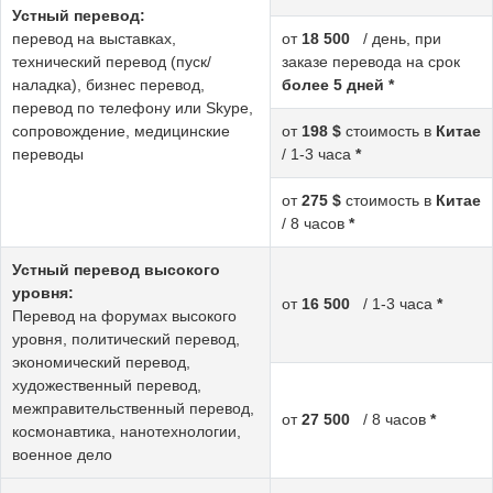
Устный перевод:
перевод на выставках,
от
18 500
/ день, при
технический перевод (пуск/
заказе перевода на срок
наладка), бизнес перевод,
более 5 дней *
перевод по телефону или Skype,
сопровождение, медицинские
от
198 $
стоимость в
Китае
переводы
/ 1-3 часа
*
от
275 $
стоимость в
Китае
/ 8 часов
*
Устный перевод высокого
уровня:
от
16 500
/ 1-3 часа
*
Перевод на форумах высокого
уровня, политический перевод,
экономический перевод,
художественный перевод,
межправительственный перевод,
от
27 500
/ 8 часов
*
космонавтика, нанотехнологии,
военное дело