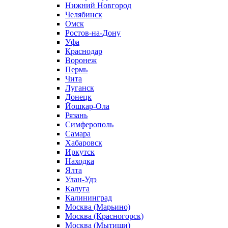
Нижний Новгород
Челябинск
Омск
Ростов-на-Дону
Уфа
Краснодар
Воронеж
Пермь
Чита
Луганск
Донецк
Йошкар-Ола
Рязань
Симферополь
Самара
Хабаровск
Иркутск
Находка
Ялта
Улан-Удэ
Калуга
Калининград
Москва (Марьино)
Москва (Красногорск)
Москва (Мытищи)