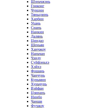
Шэньчжэнь
Гонконг
Чунцин
Тяньцзинь
Харбин
Ухань
Сиань
Нанкин
Далянь
Циндао
Шеньян
Ханчжоу
Наньчан
Чэнду
Суйфэньхэ
Хэйхэ
Фошань
Чанчунь
Куньмин
Хуньчунь
Вэйфан
Цзинань
Нинбо
Чанши
Фучжоу