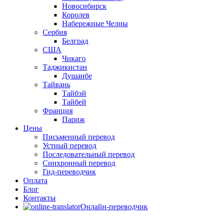
Новосибирск
Королев
Набережные Челны
Сербия
Белград
США
Чикаго
Таджикистан
Душанбе
Тайвань
Тайбэй
Тайбей
Франция
Париж
Цены
Письменный перевод
Устный перевод
Последовательный перевод
Синхронный перевод
Гид-переводчик
Оплата
Блог
Контакты
Онлайн-переводчик