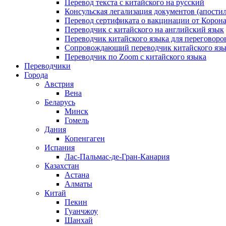
Перевод текста с китайского на русский
Консульская легализация документов (апостил
Перевод сертификата о вакцинации от Корона
Переводчик с китайского на английский язык
Переводчик китайского языка для переговоро
Сопровождающий переводчик китайского язы
Переводчик по Zoom с китайского языка
Переводчики
Города
Австрия
Вена
Беларусь
Минск
Гомель
Дания
Копенгаген
Испания
Лас-Пальмас-де-Гран-Канария
Казахстан
Астана
Алматы
Китай
Пекин
Гуанчжоу
Шанхай