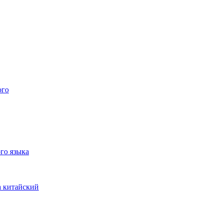
ого
го языка
а китайский