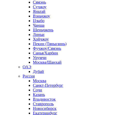
Сямэнь
Сучжоу
Яньтай
Вэньчжоу
Цзыбо
Чанша
Шеньчжень
Линьи
Хойчжоу
Пекин (Тяньцзинь)
Фучжоу/Сямэнь
Санья/Харбин
Урумчи
Москва/Шанхай
ОАЭ
Дубай
Россия
Москва
Санкт-Петербург
Сочи
Казань
Владивосток
Ставрополь
Новосибирск
Екатеринбург