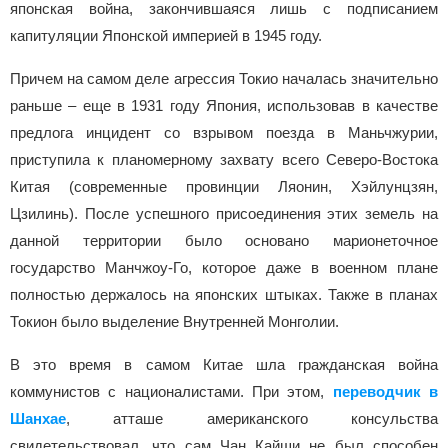
японская война, закончившаяся лишь с подписанием
капитуляции Японской империей в 1945 году.
Причем на самом деле агрессия Токио началась значительно
раньше – еще в 1931 году Япония, использовав в качестве
предлога инцидент со взрывом поезда в Маньчжурии,
приступила к планомерному захвату всего Северо-Востока
Китая (современные провинции Ляонин, Хэйлунцзян,
Цзилинь). После успешного присоединения этих земель на
данной территории было основано марионеточное
государство Манчжоу-Го, которое даже в военном плане
полностью держалось на японских штыках. Также в планах
Токион было выделение Внутренней Монголии.
В это время в самом Китае шла гражданская война
коммунистов с националистами. При этом,
переводчик в
Шанхае
, атташе американского консульства
свидетельствовал, что сам Чан Кайши не был способен