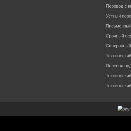
Перевод с к
Устный пер
Письменный
Срочный пе
Синхронный
Технический
Перевод ау
Технический
Технически