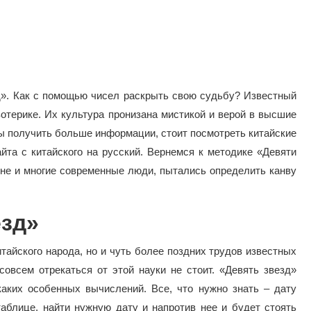
д». Как с помощью чисел раскрыть свою судьбу? Известный
отерике. Их культура пронизана мистикой и верой в высшие
бы получить больше информации, стоит посмотреть китайские
йта с китайского на русский. Вернемся к методике «Девяти
ыне и многие современные люди, пытались определить канву
езд»
тайского народа, но и чуть более поздних трудов известных
овсем отрекаться от этой науки не стоит. «Девять звезд»
каких особенных вычислений. Все, что нужно знать – дату
аблице, найти нужную дату и напротив нее и будет стоять