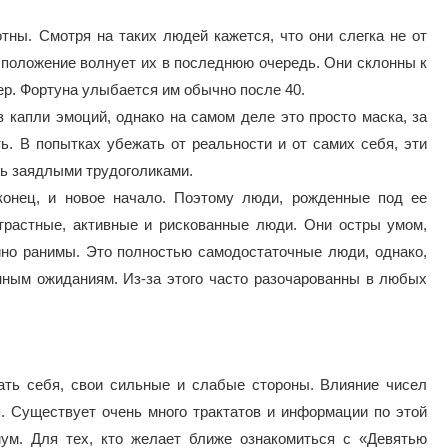
тны. Смотря на таких людей кажется, что они слегка не от
 положение волнует их в последнюю очередь. Они склонны к
ер. Фортуна улыбается им обычно после 40.
 капли эмоций, однако на самом деле это просто маска, за
ь. В попытках убежать от реальности и от самих себя, эти
сь заядлыми трудоголиками.
конец, и новое начало. Поэтому люди, рожденные под ее
трастные, активные и рискованные люди. Они остры умом,
йно ранимы. Это полностью самодостаточные люди, однако,
ным ожиданиям. Из-за этого часто разочарованны в любых
ать себя, свои сильные и слабые стороны. Влияние чисел
ся. Существует очень много трактатов и информации по этой
ум. Для тех, кто желает ближе ознакомиться с «Девятью