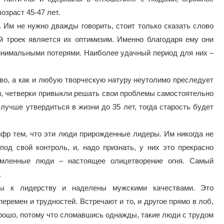
зраст 45-47 лет.
. Им не нужно дважды говорить, стоит только сказать слово
й троек является их оптимизим. Именно благодаря ему они
инимальными потерями. Наиболее удачный период для них –
тво, а как и любую творческую натуру неутолимо преследует
ки, четверки привыкли решать свои проблемы самостоятельно
лучше утвердиться в жизни до 35 лет, тогда старость будет
ифр тем, что эти люди прирожденные лидеры. Им никогда не
од свой контроль, и, надо признать, у них это прекрасно
емленные люди – настоящее олицетворение огня. Самый
.
ны к лидерству и наделены мужскими качествами. Это
еремен и трудностей. Встречают и то, и другое прямо в лоб,
хорошо, потому что сломавшись однажды, такие люди с трудом