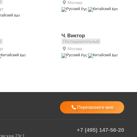
й
Москва
рг
Рус
Кит
Кит
Ч. Виктор
й
Последовательный
рг
Москва
Кит
Рус
Кит
Перезвоните мне
+7 (495) 147-56-20
вская 23с1,