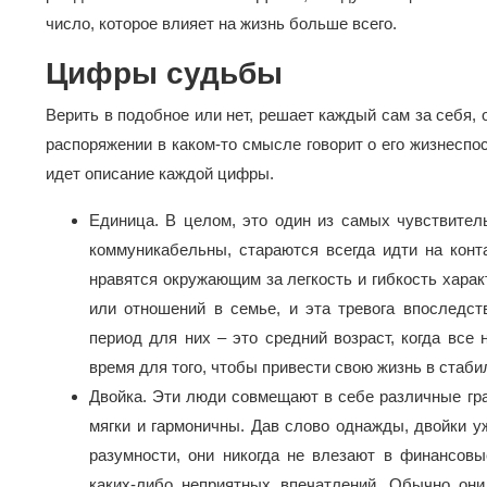
число, которое влияет на жизнь больше всего.
Цифры судьбы
Верить в подобное или нет, решает каждый сам за себя, 
распоряжении в каком-то смысле говорит о его жизнеспо
идет описание каждой цифры.
Единица. В целом, это один из самых чувствител
коммуникабельны, стараются всегда идти на конт
нравятся окружающим за легкость и гибкость хара
или отношений в семье, и эта тревога впоследс
период для них – это средний возраст, когда все
время для того, чтобы привести свою жизнь в стаби
Двойка. Эти люди совмещают в себе различные гра
мягки и гармоничны. Дав слово однажды, двойки у
разумности, они никогда не влезают в финансовы
каких-либо неприятных впечатлений. Обычно он