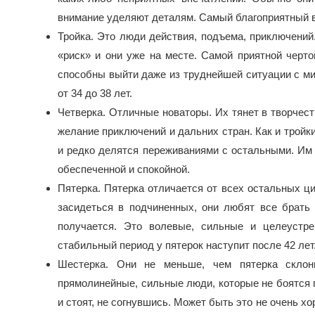
внимание уделяют деталям. Самый благоприятный во
Тройка. Это люди действия, подъема, приключений
«риск» и они уже на месте. Самой приятной черто
способны выйти даже из труднейшей ситуации с м
от 34 до 38 лет.
Четверка. Отличные новаторы. Их тянет в творчес
желание приключений и дальних стран. Как и трой
и редко делятся переживаниями с остальными. Им 
обеспеченной и спокойной.
Пятерка. Пятерка отличается от всех остальных ц
засидеться в подчиненных, они любят все брать п
получается. Это волевые, сильные и целеустр
стабильный период у пятерок наступит после 42 лет
Шестерка. Они не меньше, чем пятерка скло
прямолинейные, сильные люди, которые не боятся п
и стоят, не согнувшись. Может быть это не очень 