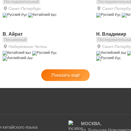
Последовательный
Последовательны
Санкт-Петербург
Санкт-Петербу
Рус
Кит
Рус
В. Айрат
Н. Владимир
Письменный
Последовательны
Набережные Челны
Санкт-Петербу
Кит
Рус
Анг
Анг
Рус
Показать ещё
МОСКВА,
 китайского языка
ул. Большая Новодмитро