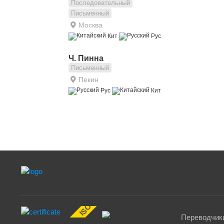
Последовательный
Письменный
Москва
Кит
Рус
Ч. Пинна
Письменный
Пекин
Рус
Кит
ISO 17100:2015
Переводчики