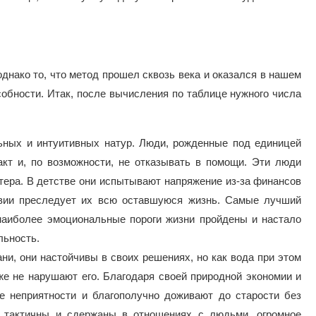
однако то, что метод прошел сквозь века и оказался в нашем
собности. Итак, после вычисления по таблице нужного числа
ьных и интуитивных натур. Люди, рожденные под единицей
акт и, по возможности, не отказывать в помощи. Эти люди
ктера. В детстве они испытывают напряжение из-за финансов
твии преследует их всю оставшуюся жизнь. Самые лучший
 наиболее эмоциональные пороги жизни пройдены и настало
льность.
ни, они настойчивы в своих решениях, но как вода при этом
же не нарушают его. Благодаря своей природной экономии и
е неприятности и благополучно доживают до старости без
и тактичны и сдержаны в отношениях с людьми, огромное