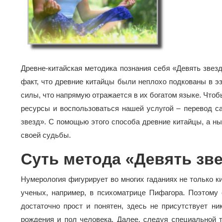
Древне-китайская методика познания себя «Девять звез
факт, что древние китайцы были неплохо подкованы в эз
силы, что напрямую отражается в их богатом языке. Что
ресурсы и воспользоваться нашей услугой – перевод са
звезд». С помощью этого способа древние китайцы, а н
своей судьбы.
Суть метода «Девять зв
Нумерология фигурирует во многих гаданиях не только ки
ученых, например, в психоматрице Пифагора. Поэтому с
достаточно прост и понятен, здесь не присутствует ни
рождения и пол человека. Далее, следуя специальной т