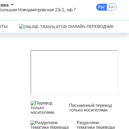
сква
Рус
Кит
 Большая Новодмитровская 23с1, оф.7
КТЫ
ОНЛАЙН-ПЕРЕВОДЧИК
Письменный перевод
только носителями
Разделяем
тематики перевода