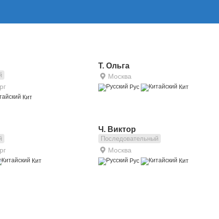
Т. Ольга
й
Москва
рг
Рус
Кит
Кит
Ч. Виктор
й
Последовательный
рг
Москва
Кит
Рус
Кит