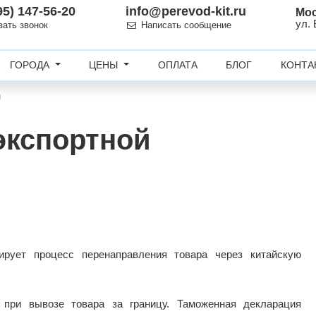
95) 147-56-20
info@perevod-kit.ru
Мо
ул.
зать звонок
Написать сообщение
ГОРОДА
ЦЕНЫ
ОПЛАТА
БЛОГ
КОНТА
и
экспортной
ирует процесс перенаправления товара через китайскую
 при вывозе товара за границу. Таможенная декларация