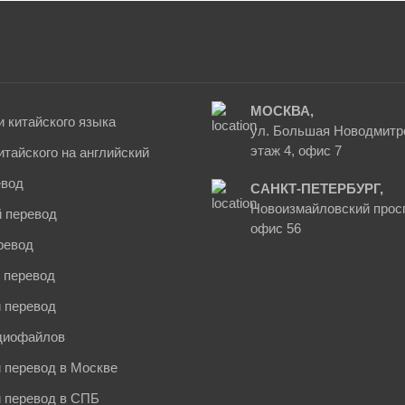
МОСКВА,
 китайского языка
ул. Большая Новодмитро
этаж 4, офис 7
итайского на английский
евод
САНКТ-ПЕТЕРБУРГ,
Новоизмайловский просп
 перевод
офис 56
ревод
 перевод
 перевод
диофайлов
 перевод в Москве
й перевод в СПБ