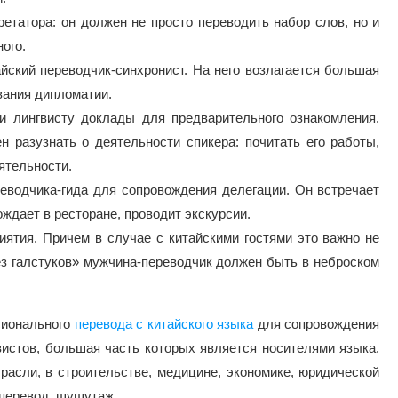
ретатора: он должен не просто переводить набор слов, но и
ого.
ский переводчик-синхронист. На него возлагается большая
вания дипломатии.
и лингвисту доклады для предварительного ознакомления.
н разузнать о деятельности спикера: почитать его работы,
ятельности.
водчика-гида для сопровождения делегации. Он встречает
ождает в ресторане, проводит экскурсии.
ятия. Причем в случае с китайскими гостями это важно не
ез галстуков» мужчина-переводчик должен быть в неброском
сионального
перевода с китайского языка
для сопровождения
вистов, большая часть которых является носителями языка.
расли, в строительстве, медицине, экономике, юридической
перевод, шушутаж.