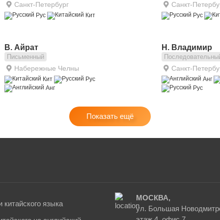
Санкт-Петербург
Санкт-Петербу
Рус
Кит
Рус
В. Айрат
Н. Владимир
Письменный
Последовательны
Набережные Челны
Санкт-Петербу
Кит
Рус
Анг
Анг
Рус
Показать ещё
МОСКВА,
 китайского языка
ул. Большая Новодмитро
этаж 4, офис 7