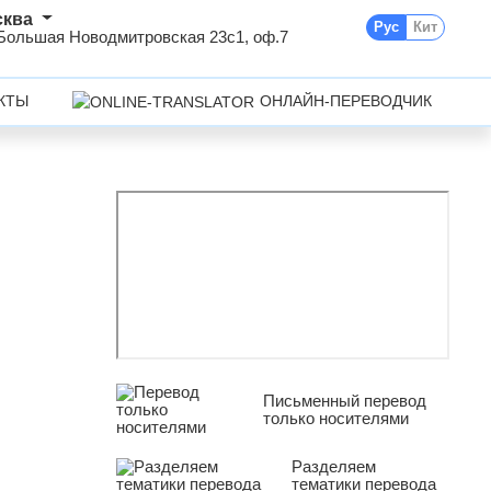
сква
Рус
Кит
 Большая Новодмитровская 23с1, оф.7
КТЫ
ОНЛАЙН-ПЕРЕВОДЧИК
Письменный перевод
только носителями
Разделяем
тематики перевода