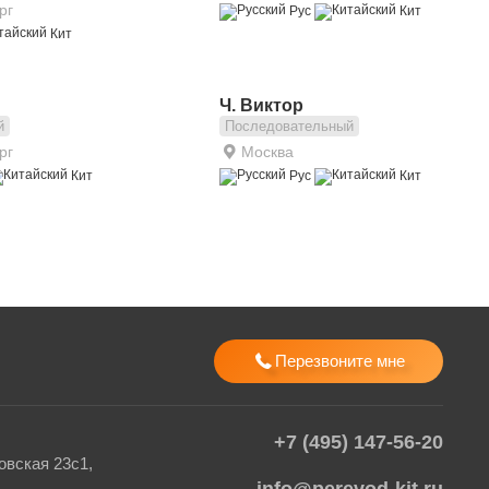
рг
Рус
Кит
Кит
Ч. Виктор
й
Последовательный
рг
Москва
Кит
Рус
Кит
Перезвоните мне
+7 (495) 147-56-20
вская 23с1,