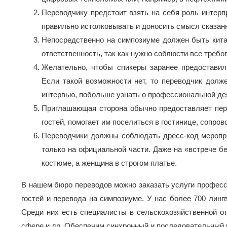
Переводчику предстоит взять на себя роль интерп
правильно истолковывать и доносить смысл сказанн
Непосредственно на симпозиуме должен быть китай
ответственность, так как нужно соблюсти все требо
Желательно, чтобы спикеры заранее предоставил
Если такой возможности нет, то переводчик долже
интервью, побольше узнать о профессиональной де
Приглашающая сторона обычно предоставляет пере
гостей, помогает им поселиться в гостинице, сопров
Переводчики должны соблюдать дресс-код меропри
только на официальной части. Даже на «встрече б
костюме, а женщина в строгом платье.
В нашем бюро переводов можно заказать услуги профес
гостей и перевода на симпозиуме. У нас более 700 линг
Среди них есть специалисты в сельскохозяйственной от
сфере и др. Обеспечим синхронный и последовательный 