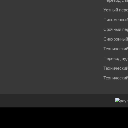
Перевод с к
Устный пер
Письменный
Срочный пе
Синхронный
Технический
Перевод ау
Технический
Технически