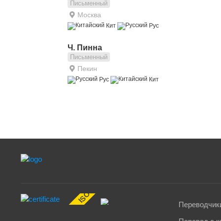
Письменный
Москва
Кит
Рус
Ч. Пинна
Письменный
Пекин
Рус
Кит
ISO 17100:2015
Переводчики