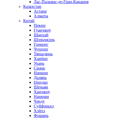
Лас-Пальмас-де-Гран-Канария
Казахстан
Астана
Алматы
Китай
Пекин
Гуанчжоу
Шанхай
Шэньчжэнь
Гонконг
Чунцин
Тяньцзинь
Харбин
Ухань
Сиань
Нанкин
Далянь
Циндао
Шеньян
Ханчжоу
Наньчан
Чэнду
Суйфэньхэ
Хэйхэ
Фошань