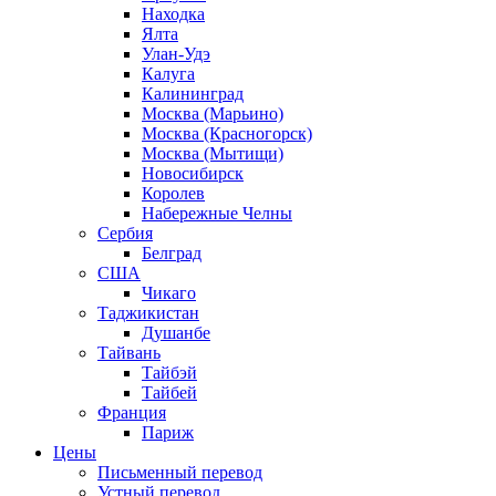
Находка
Ялта
Улан-Удэ
Калуга
Калининград
Москва (Марьино)
Москва (Красногорск)
Москва (Мытищи)
Новосибирск
Королев
Набережные Челны
Сербия
Белград
США
Чикаго
Таджикистан
Душанбе
Тайвань
Тайбэй
Тайбей
Франция
Париж
Цены
Письменный перевод
Устный перевод