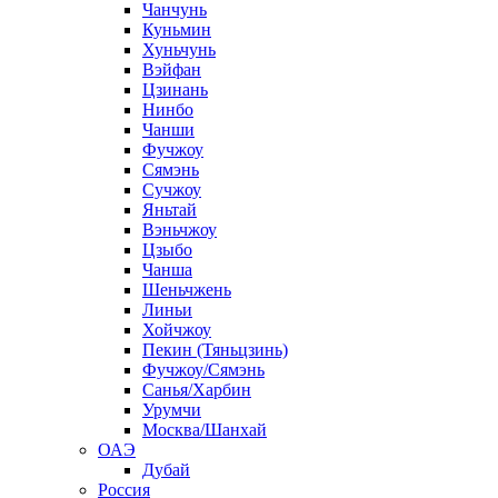
Чанчунь
Куньмин
Хуньчунь
Вэйфан
Цзинань
Нинбо
Чанши
Фучжоу
Сямэнь
Сучжоу
Яньтай
Вэньчжоу
Цзыбо
Чанша
Шеньчжень
Линьи
Хойчжоу
Пекин (Тяньцзинь)
Фучжоу/Сямэнь
Санья/Харбин
Урумчи
Москва/Шанхай
ОАЭ
Дубай
Россия