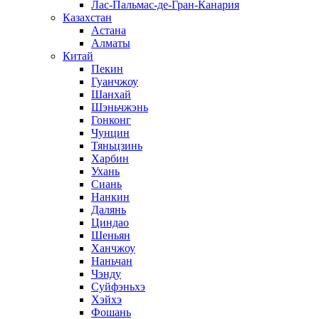
Лас-Пальмас-де-Гран-Канария
Казахстан
Астана
Алматы
Китай
Пекин
Гуанчжоу
Шанхай
Шэньчжэнь
Гонконг
Чунцин
Тяньцзинь
Харбин
Ухань
Сиань
Нанкин
Далянь
Циндао
Шеньян
Ханчжоу
Наньчан
Чэнду
Суйфэньхэ
Хэйхэ
Фошань