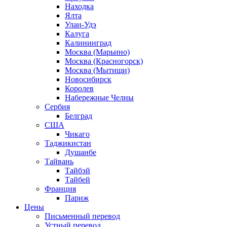
Находка
Ялта
Улан-Удэ
Калуга
Калининград
Москва (Марьино)
Москва (Красногорск)
Москва (Мытищи)
Новосибирск
Королев
Набережные Челны
Сербия
Белград
США
Чикаго
Таджикистан
Душанбе
Тайвань
Тайбэй
Тайбей
Франция
Париж
Цены
Письменный перевод
Устный перевод