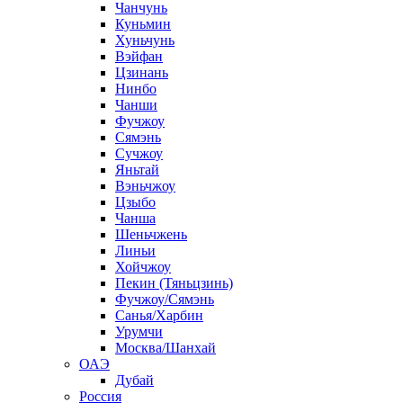
Чанчунь
Куньмин
Хуньчунь
Вэйфан
Цзинань
Нинбо
Чанши
Фучжоу
Сямэнь
Сучжоу
Яньтай
Вэньчжоу
Цзыбо
Чанша
Шеньчжень
Линьи
Хойчжоу
Пекин (Тяньцзинь)
Фучжоу/Сямэнь
Санья/Харбин
Урумчи
Москва/Шанхай
ОАЭ
Дубай
Россия